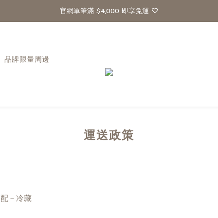
官網單筆滿 $4,000 即享免運 ♡
品牌限量周邊
運送政策
宅配－冷藏