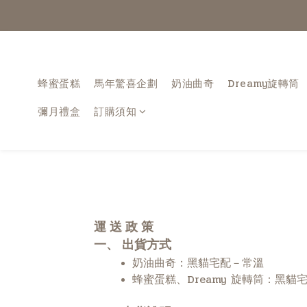
蜂蜜蛋糕
馬年驚喜企劃
奶油曲奇
Dreamy旋轉筒
彌月禮盒
訂購須知
運 送 政 策
一、 出貨方式
奶油曲奇：黑貓宅配－常溫
蜂蜜蛋糕、Dreamy 旋轉筒：黑貓