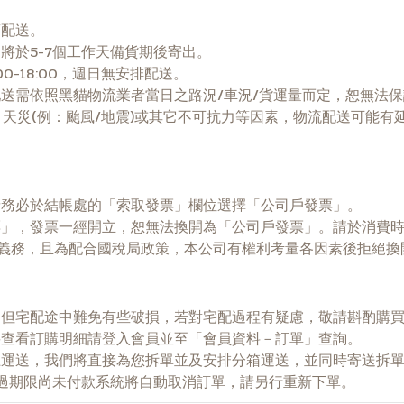
商配送。
將於5-7個工作天備貨期後寄出。
0-18:00，週日無安排配送。
送需依照黑貓物流業者當日之路況/車況/貨運量而定，恕無法
)、天災(例：颱風/地震)或其它不可抗力等因素，物流配送可能
請務必於結帳處的「索取發票」欄位選擇「公司戶發票」。
」，發票一經開立，恕無法換開為「公司戶發票」。請於消費時
知義務，且為配合國稅局政策，本公司有權利考量各因素後拒絕換
，但宅配途中難免有些破損，若對宅配過程有疑慮，敬請斟酌購
要查看訂購明細請登入會員並至「會員資料－訂單」查詢。
運送，我們將直接為您拆單並及安排分箱運送，並同時寄送拆單通
過期限尚未付款系統將自動取消訂單，請另行重新下單。