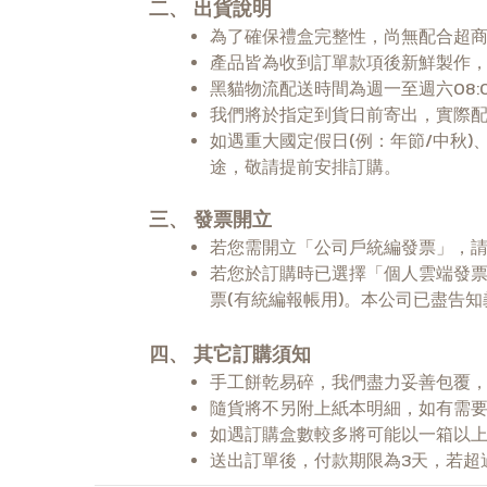
二、
出貨說明
為了確保禮盒完整性，尚無配合超
產品皆為收到訂單款項後新鮮製作，
黑貓物流配送時間為週一至週六08:0
我們將於指定到貨日前寄出，實際配
如遇重大國定假日(例：年節/中秋
途，敬請提前安排訂購。
三、
發票開立
若您需開立「公司戶統編發票」，
若您於訂購時已選擇「個人雲端發票
票(有統編報帳用)。本公司已盡告
四、
其它訂購須知
手工餅乾易碎，我們盡力妥善包覆
隨貨將不另附上紙本明細，如有需
如遇訂購盒數較多將可能以一箱以上
送出訂單後，付款期限為3天，若超